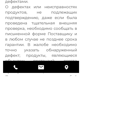
дефектами.
О дефектах или неисправностях
продуктов, не подлежащих
подтверждению, даже если была
проведена тщательная внешняя
проверка, необходимо сообщать в
письменной форме Поставщику и
в любом случае не позднее срока
гарантии. В жалобе необходимо
точно указать обнаруженный
дефект; продукты, являющиеся
объектом претензий, всегда
должны быть доступны для
проверки Поставщиком.
Протесты не повлекут за собой
разрешение единого заказа, а
скорее, по усмотрению
Поставщика, возмещение или
бесплатную замену неисправных
продуктов, если иное не принято
по объективным причинам
невозможности реализации