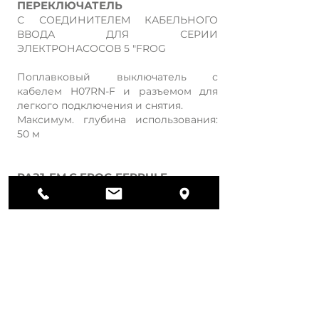
ПЕРЕКЛЮЧАТЕЛЬ
С СОЕДИНИТЕЛЕМ КАБЕЛЬНОГО
ВВОДА ДЛЯ СЕРИИ
ЭЛЕКТРОНАСОСОВ 5 "FROG
Поплавковый выключатель с
кабелем H07RN-F и разъемом для
легкого подключения и снятия.
Максимум. глубина использования:
50 м
РАЗЪЕМ С FROG FERRULE
ДЛЯ СЕРИИ ЭЛЕКТРОНАСОСОВ 5
"FROG
КОМПЛЕКТ ДЛЯ РАЗБОРКИ
ДЛЯ СЕРИИ ЭЛЕКТРОНАСОСОВ 5
"FROG
Этот комплект помогает всем